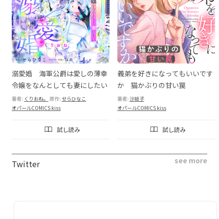
な
溺愛婚 海軍公爵は愛しの薄幸
義弟を好きになってもいいです
ま
令嬢をなんとしても妻にしたい
か 猫かぶりの甘い罠
著者:
くりおね。
原作:
せらひなこ
著者:
沙絵子
オパールCOMICS kiss
オパールCOMICS kiss
試し読み
試し読み
see more
Twitter