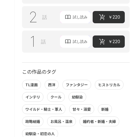
2
話
￥220
試し読み
1
話
￥220
試し読み
この作品のタグ
TL漫画
西洋
ファンタジー
ヒストリカル
インテリ
クール
幼馴染
ワイルド・騎士・軍人
甘々・溺愛
新婚
政略結婚
お風呂・温泉
婚約者・新婚・夫婦
幼馴染・初恋の人