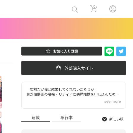
0
お気に入り登録
外部購入サイト
「突然だが俺と結婚してくれないだろうか」
貧乏伯爵家の令嬢・リディアに突然結婚を申し込んだの
は、幼馴染みで初恋相手の騎士・アレクだった。
see more
驚くリディアに対し、結婚のメリットを淡々と話す堅物の
アレク。家の事情で選ばれただけだと分かっていても、彼
の役に立てるのなら…とプロポーズを受け入れることに。
連載
単行本
そして迎えた初夜。緊張するリディアとは逆に、アレクは
新しい順
子作りの頻度や射精回数まで記した結婚契約書を片手に、
媚薬まで取り出してきて…!?
「煽ったのは君だ」「泣いてもやめてはやれないぞ」