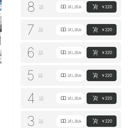
8
愛のない結婚のはずなのに、激しく求められて抱き潰され
話
￥220
試し読み
る。
契約結婚から始まるすれ違いラブストーリーの行方は…？
7
話
￥220
試し読み
6
話
￥220
試し読み
5
話
￥220
試し読み
4
話
￥220
試し読み
3
話
￥220
試し読み