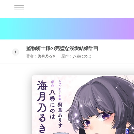
堅物騎士様の完璧な溺愛結婚計画
著者：
海月乃るき
原作：
八巻にのは