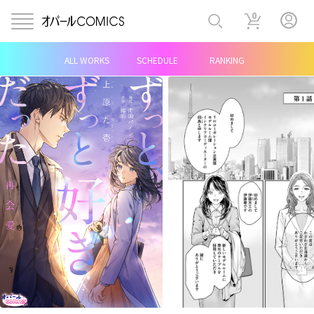
0
ALL WORKS
SCHEDULE
RANKING