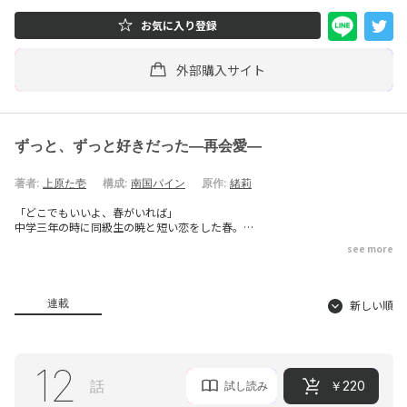
お気に入り登録
外部購入サイト
ずっと、ずっと好きだった―再会愛―
著者:
上原た壱
構成:
南国パイン
原作:
緒莉
「どこでもいいよ、春がいれば」
中学三年の時に同級生の暁と短い恋をした春。
自分達を取り巻く環境に閉塞感を抱いていた二人は勢いに任せて駆け落ちを
see more
計画する。
しかし春は待ち合わせ場所に行くことができず、暁と話す機会もないまま離
ればなれに……。
あれから十年。
連載
新しい順
取引先の上司として再会した暁は、春を覚えていないそぶりだったが……？
十年前の後悔と真実。伝えられなかった言葉と見えなかった想い。
胸の奥にしまい込んでいた恋心とともに、二人の時は再び動き出す――。
12
話
￥220
試し読み