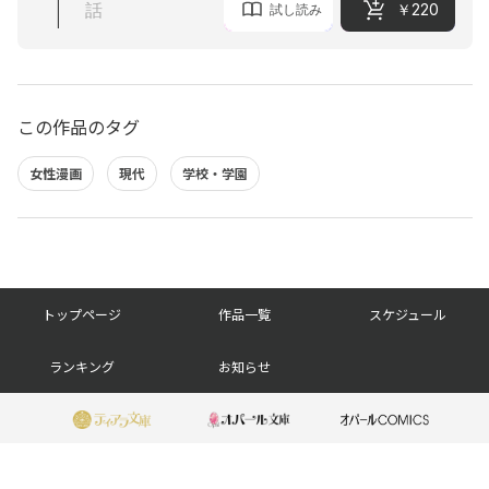
1
話
￥220
試し読み
この作品のタグ
女性漫画
現代
学校・学園
フ
トップページ
作品一覧
スケジュール
ッ
ランキング
お知らせ
タ
ー
ナ