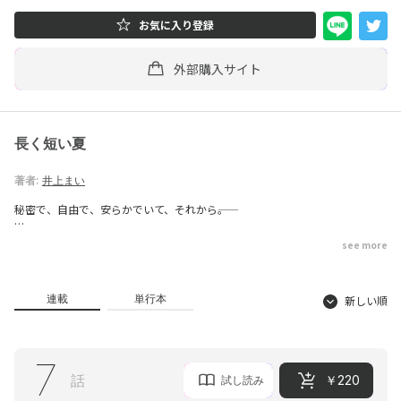
お気に入り登録
外部購入サイト
長く短い夏
著者:
井上まい
秘密で、自由で、安らかでいて、それから――。
中学教員の行野は祖父母の死をきっかけに部屋の物をすべて処分してしまっ
see more
た。
ところがその空っぽの部屋に新しい物がひとつ、またひとつと知らぬ間に増
えていく。
誰が何の目的で？ 不審に思った行野の前に現れたのは…？
連載
単行本
新しい順
「ここにわたくしを居させてくださらない？」
謎の多い不思議な女性と出会ってから行野は忘れていた“あること”に気づき
――。
7
話
￥220
人の心を鮮明に映し出す、繊細で優しい夏のヒューマンドラマ開幕!!
試し読み