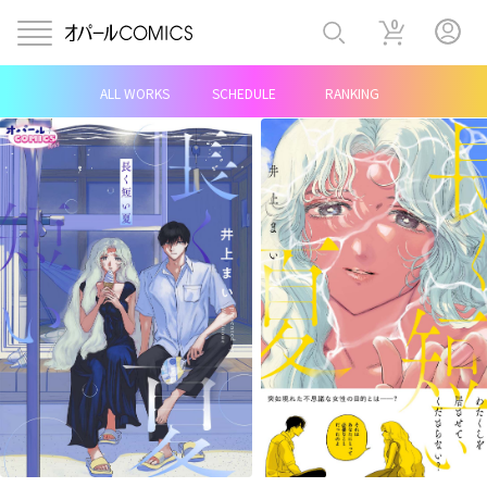
0
ALL WORKS
SCHEDULE
RANKING