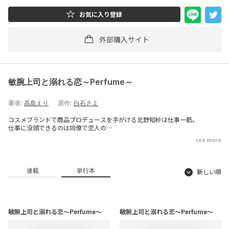
お気に入り登録
外部購入サイト
敏腕上司と溺れる恋～Perfume～
著者:
高島えり
原作:
白石さよ
コスメブランドで商品プロデュースを手がける北野知紗は仕事一筋。
仕事に没頭できるのは同僚で恋人の
理解があってこそだと思っていたのに、
see more
彼と後輩の浮気が発覚。
さらにその醜聞が会社全体に知れ渡ることに……。
好奇の目にさらされる知紗だったが、
苦手意識を持っていた鬼上司・乃木の一言で事態が一変する。
連載
単行本
新しい順
「北野は俺と付き合っている」
知紗を周囲から守るための偽装関係のはずが、
乃木に熱い視線で見つめられると
胸の高鳴りが止まらず――。
恋愛ベタキャリアウーマン×非の打ち所のない冷徹上司の
敏腕上司と溺れる恋～Perfume～
敏腕上司と溺れる恋～Perfume～
オトナなラブストーリー！