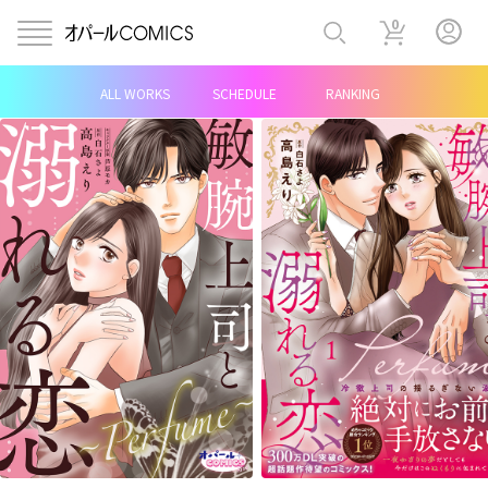
0
ALL WORKS
SCHEDULE
RANKING