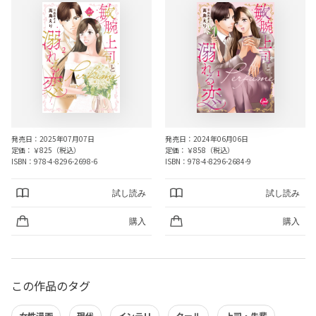
発売日：2025年07月07日
発売日：2024年06月06日
定価：￥825（税込）
定価：￥858（税込）
ISBN：978-4-8296-2698-6
ISBN：978-4-8296-2684-9
試し読み
試し読み
購入
購入
この作品のタグ
女性漫画
現代
インテリ
クール
上司・先輩