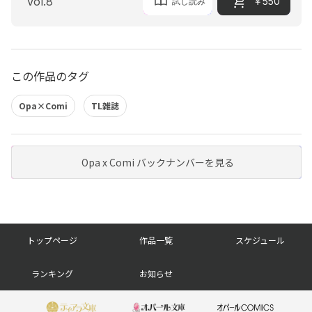
Vol.8
￥550
『俺の前で乱れてよ 獰猛男子は新任教師の愛を乞う』５話
試し読み
沙絵子
『吸血鬼の淫執愛』７話
奈月／臣桜
『わたしのパンツ、返してくださいっ!! 営業の押井田さんは匂いフェチ』５話
和平侑子
『略奪の愛楔 檻の中の花嫁』５話
この作品のタグ
安城ひろ／麻生ミカリ
Opa×Comi
TL雑誌
Opa x Comi バックナンバーを見る
フ
トップページ
作品一覧
スケジュール
ッ
ランキング
お知らせ
タ