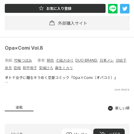
お気に入り登録
外部購入サイト
Opa×Comi Vol.8
表紙:
竹輪つぼみ
著者:
朔也
七福さゆり
DUO BRAND.
日車メレ
沙絵子
奈月
臣桜
和平侑子
安城ひろ
麻生ミカリ
オトナ女子に贈るキラめく恋愛コミック『Opa×Comi（オパコミ）』
★新連載！
see more
『ＥＤ真壁くんと元ギャル千花ちゃんの初恋～舐め尽くされて愛されて～』
１話
朔也／七福さゆり
連載
新しい順
★好評連載陣！
『本番は着物を脱いでから』２話
さわこ
『この度、野獣なコワモテ将軍の教育係（妻）を拝命いたしました』４話
DUO BRAND.／日車メレ