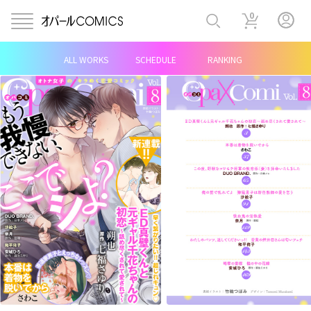
0
ALL WORKS
SCHEDULE
RANKING