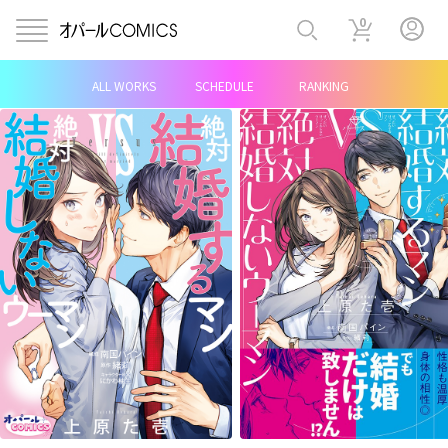
0
ALL WORKS
SCHEDULE
RANKING