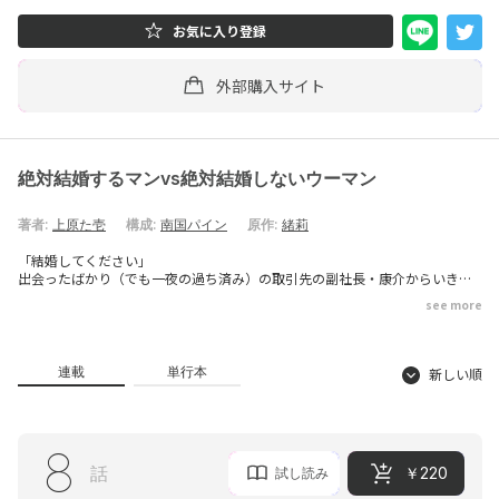
お気に入り登録
外部購入サイト
絶対結婚するマンvs絶対結婚しないウーマン
著者:
上原た壱
構成:
南国パイン
原作:
緒莉
「結婚してください」
出会ったばかり（でも一夜の過ち済み）の取引先の副社長・康介からいきな
りプロポーズされた哲子。
see more
「え、無理」
結婚願望のない哲子がノータイムで断ると――社内のスタッフや知人が次々と康
介に懐柔されて、着々と外堀を埋められて……。
気づけば『結婚しない選択肢はない』みたいな雰囲気に。一体どうしてこう
連載
単行本
新しい順
なった!?
確かに顔は好みだけど……ぐいぐい迫ってくる康介の真意は!?
結婚を巡る最強の矛と盾の攻防戦ラブコメディ！
8
話
￥220
試し読み