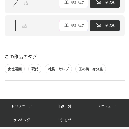
2
話
￥220
試し読み
1
話
￥220
試し読み
この作品のタグ
女性漫画
現代
社長・セレブ
玉の輿・身分差
フ
トップページ
作品一覧
スケジュール
ッ
ランキング
お知らせ
タ